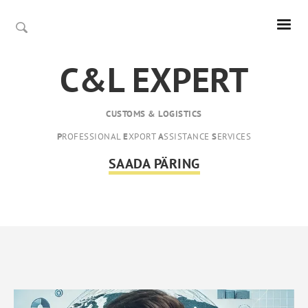
C&L EXPERT
CUSTOMS & LOGISTICS
P
ROFESSIONAL
E
XPORT
A
SSISTANCE
S
ERVICES
SAADA PÄRING