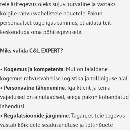
teie äritegevus oleks sujuv, turvaline ja vastaks
kõigile rahvusvahelistele nõuetele. Pakun
personaalset tuge igas sammus, et aidata teil
keskenduda oma põhitegevusele.
Miks valida C&L EXPERT?
•
Kogemus ja kompetents
: Mul on laialdane
kogemus rahvusvahelise logistika ja tolliõiguse alal.
•
Personaalne lähenemine
: Iga klient ja tema
vajadused on ainulaadsed, seega pakun kohandatud
lahendusi.
•
Regulatsioonide järgimine
: Tagan, et teie tegevus
vastab kõikidele seadusandluse ja tollinõuete